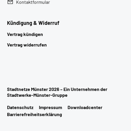
Marktkommunikation Gas
Kontaktformular
Fragen & Antworten
Marktkommunikation Strom
Kündigung & Widerruf
Versorgungssicherheit
Vertrag kündigen
Vertrag widerrufen
Stadtnetze Münster 2026 – Ein Unternehmen der
Stadtwerke-Münster-Gruppe
Datenschutz
Impressum
Downloadcenter
Barrierefreiheitserklärung