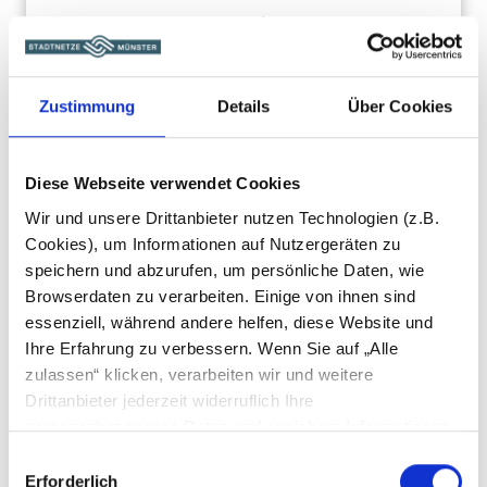
weitere Informationen
Zustimmung
Details
Über Cookies
Diese Webseite verwendet Cookies
Wir und unsere Drittanbieter nutzen Technologien (z.B.
Cookies), um Informationen auf Nutzergeräten zu
speichern und abzurufen, um persönliche Daten, wie
Browserdaten zu verarbeiten. Einige von ihnen sind
essenziell, während andere helfen, diese Website und
Ihre Erfahrung zu verbessern. Wenn Sie auf „Alle
zulassen“ klicken, verarbeiten wir und weitere
Drittanbieter jederzeit widerruflich Ihre
personenbezogenen Daten und speichern Informationen
(z. B. durch Cookies oder anderer Identifikatoren) auf
Einwilligungsauswahl
Ihrem Endgerät, bzw. greifen auf diese zu. Die
Erforderlich