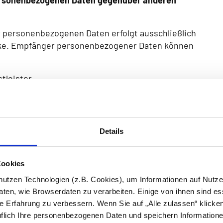
personenbezogenen Daten gegenüber anderen
r personenbezogenen Daten erfolgt ausschließlich
e. Empfänger personenbezogener Daten können
tleister
Details
Cookies
 nutzen Technologien (z.B. Cookies), um Informationen auf Nutz
 Daten findet vorrangig im Gebiet der
ten, wie Browserdaten zu verarbeiten. Einige von ihnen sind es
tgliedstaat der Europäischen Union (EU) oder in
re Erfahrung zu verbessern. Wenn Sie auf „Alle zulassen“ klicken
mens über den Europäischen Wirtschaftsraum
rruflich Ihre personenbezogenen Daten und speichern Information