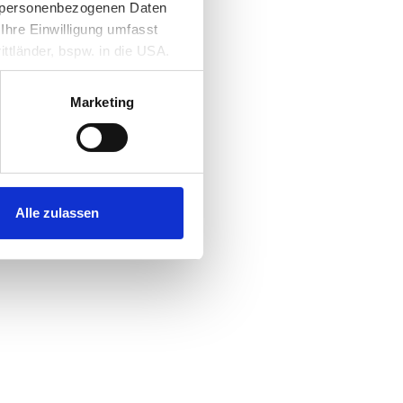
rer personenbezogenen Daten
Ihre Einwilligung umfasst
ttländer, bspw. in die USA.
ch lokale Behörden innerhalb
önnen Sie weitere Details zur
Marketing
llen sowie
 anpassen sowie Ihre
te aufrufen. Weitere
Alle zulassen