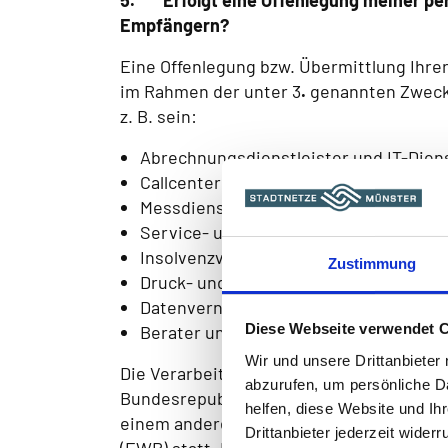
5.
Erfolgt eine Offenlegung meiner 
Empfängern?
Eine Offenlegung bzw. Übermittlung Ihre
im Rahmen der unter 3
.
genannten Zweck
z. B. sein:
Abrechnungsdienstleister und IT-Diens
Callcenter
Messdienstleister
Service- und Kooperationspartner
Insolvenzverwalter
Zustimmung
Druck- und Versanddienstleister
Datenvernichtungsdienstleister
Diese Webseite verwendet 
Berater und Beratungsgesellschaften
Wir und unsere Drittanbieter
Die Verarbeitung von personenbezogenen
abzurufen, um persönliche Da
Bundesrepublik Deutschland, in einem Mi
helfen, diese Website und Ih
einem anderen Vertragsstaat des Abkom
Drittanbieter jederzeit wide