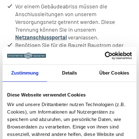
Vor einem Gebäudeabriss müssen die
Anschlussleitungen von unserem
Versorgungsnetz getrennt werden. Diese
Trennung können Sie in unserem
Netzanschlussportal
veranlassen.
Benötigen Sie für die Bauzeit Baustrom oder
Bauwasser, können Sie bei uns einen
Baustromanschluss beauftragen.
Bevor Sie Energie beziehen können, muss Ihr
Zustimmung
Details
Über Cookies
Installateur nach der Erstellung des
Anschlusses noch die Montage und
Inbetriebsetzung des Zählers veranlassen.
Diese Webseite verwendet Cookies
Diese sind getrennt von Ihrem Netzanschluss
Wir und unsere Drittanbieter nutzen Technologien (z.B.
schriftlich zu beauftragen.
Cookies), um Informationen auf Nutzergeräten zu
speichern und abzurufen, um persönliche Daten, wie
Für eine perfekte Versorgung mit Strom, Wasser,
Browserdaten zu verarbeiten. Einige von ihnen sind
essenziell, während andere helfen, diese Website und
Wärme oder Gas sind eine Reihe von