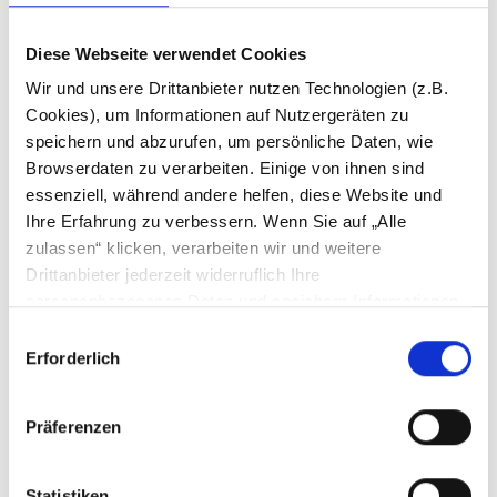
Diese Webseite verwendet Cookies
Telefonnummer
Wir und unsere Drittanbieter nutzen Technologien (z.B.
Cookies), um Informationen auf Nutzergeräten zu
speichern und abzurufen, um persönliche Daten, wie
Browserdaten zu verarbeiten. Einige von ihnen sind
E-Mail Adresse *
essenziell, während andere helfen, diese Website und
Ihre Erfahrung zu verbessern. Wenn Sie auf „Alle
zulassen“ klicken, verarbeiten wir und weitere
Drittanbieter jederzeit widerruflich Ihre
Nachricht *
personenbezogenen Daten und speichern Informationen
(z. B. durch Cookies oder anderer Identifikatoren) auf
Einwilligungsauswahl
Ihrem Endgerät, bzw. greifen auf diese zu. Die
Erforderlich
Verarbeitung Ihrer personenbezogenen Daten erfolgt zur
Analyse, Personalisierung und zur Ausspielung von
Präferenzen
interessengerechter Werbung. Ihre Einwilligung umfasst
gem. Art. 49 Abs. 1 lit. a DSGVO auch die Übermittlung
Ihrer personenbezogenen Daten in Drittländer, bspw. in
Statistiken